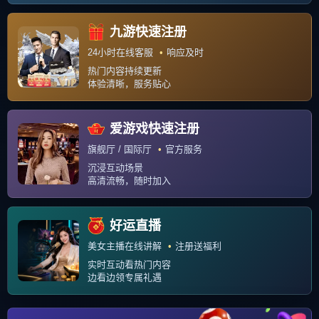
2020年8月11日 8月11日，根据消息报道称，勒沃库森在赛
后发表了言论，表示输给了国际米兰，这样的
乐鱼体育娱乐平
台
结果非常的
英雄联盟电竞
失望，同时球队在比赛中踢的并不
好，非常的遗憾下面来了解下；2024年11月6日 调试信息后防
被爆破，勒沃库森大败的一个细节 20241106 1636发布于上海4
203 观看 Levent粉丝492关注0 +关注 作者最新视频 40900508
深度解读。