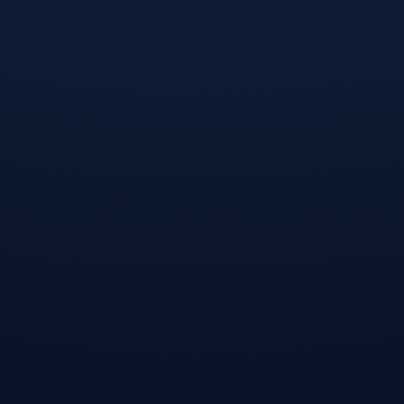
Highly recommend! Exceeded my expectations in qualit
y and performance. Highly recommend!
黄洋华
于 2025-02-09 12:23:39
回复
This is my third time ordering from this seller, and they
never disappoint. Exceeded my expectations in quality
and performance. Highly recommend!
朱亮宇
于 2025-06-18 06:04:32
回复
质量超出预期，非常值得购买，下次还会再来。 这个产
品真的太棒了，用起来非常顺手，强烈推荐给大家！
Copyright Your WebSite.Some Rights Reserved. Powered:
Z-Blog
PHP